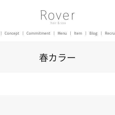
Concept
Commitment
Menu
Item
Blog
Recru
春カラー