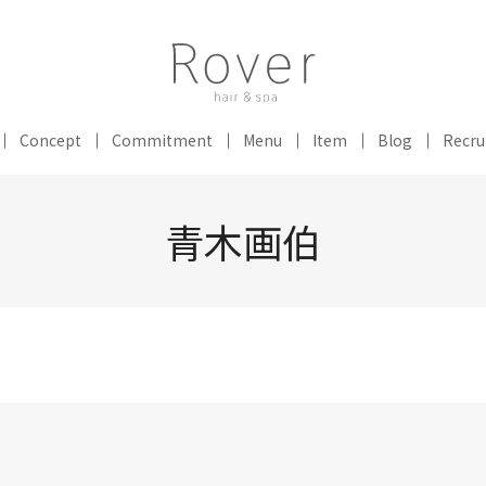
Concept
Commitment
Menu
Item
Blog
Recru
青木画伯