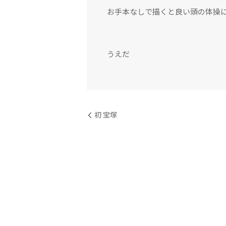
お手本なしで描くと良い頭の体操
うえだ
初 宝塚