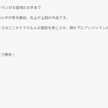
ンマンがお客様のお手本で
真ん中が青木画伯、右上が上田の作品です。
ささはどこかドラえもんの面影を感じさせ、顔の下にアンパンマン
人で勝負！