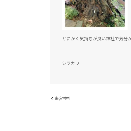
とにかく気持ちが良い神社で気分
シラカワ
来宮神社