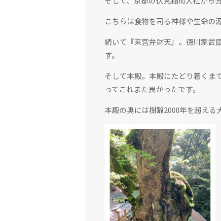
そして、京都の伏見稲荷大社から
こちらは食物を司る神様や生命の
続いて『来宮弁財天』。徳川家武
す。
そして本殿。本殿にたどり着くま
ってこれまた良かったです。
本殿の奥には樹齢2000年を超え