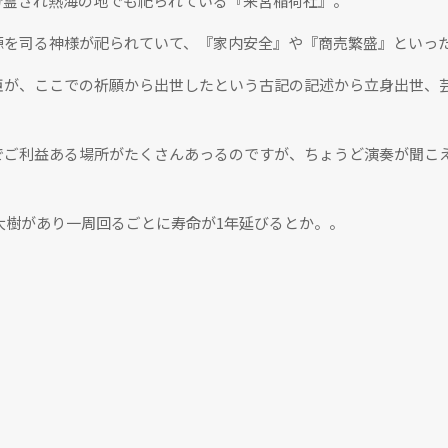
分霊され熱海の地でも祀られている『来宮稲荷社』。
源を司る神様が祀られていて、『家内安全』や『商売繁盛』といっ
臣が、ここでの祈願から出世したという古記の記述から立身出世、
でご利益ある場所がたくさんあっるのですが、ちょうど演奏が聞こ
る大樹があり一周回るごとに寿命が1年延びるとか。。