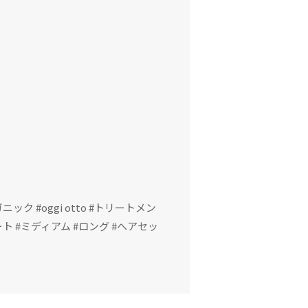
！
ニック #oggi otto #トリートメン
ト #ミディアム #ロング #へアセッ