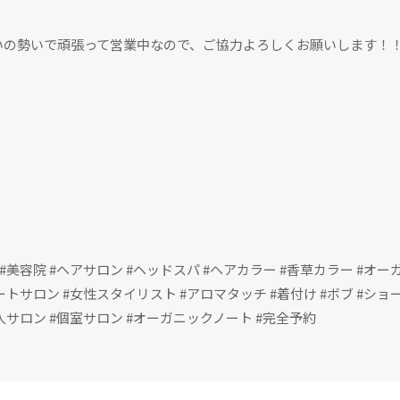
いの勢いで頑張って営業中なので、ご協力よろしくお願いします！
#美容室 #美容院 #ヘアサロン #ヘッドスパ #ヘアカラー #香草カラー #オーガ
ートサロン #女性スタイリスト #アロマタッチ #着付け #ボブ #ショー
大人サロン #個室サロン #オーガニックノート #完全予約