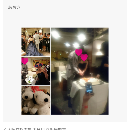
あおき
大阪京都の旅 ３日目 八坂庚申堂