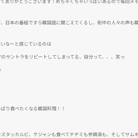
ってありがとうございます！めちゃくちゃいっぱいあるので毎回メ
て、日本の番組ですら韓国語に聞こえてくるし、街中の人々の声も
バいなーと感じているのは
マのサントラをリピートしてしまってる、自分って、、、笑っ
っ
！
っぱり食べたくなる韓国料理！！
ーズタッカルビ、ケジャンも食べてチヂミも参鶏湯も、そしてサム