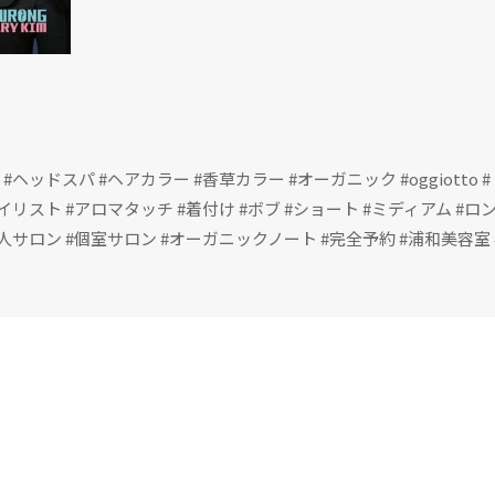
 #ヘッドスパ #ヘアカラー #香草カラー #オーガニック #oggiotto
リスト #アロマタッチ #着付け #ボブ #ショート #ミディアム #ロン
人サロン #個室サロン #オーガニックノート #完全予約 #浦和美容室 