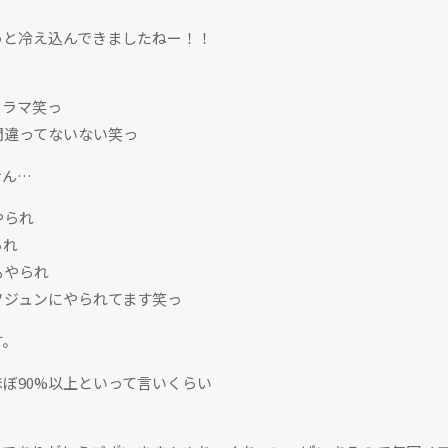
っと冷え込んできましたねー！！
ドラマ笑っ
間違ってないない笑っ
せん…
やられ
られ
もやられ
ソジュンにやられてます笑っ
す。
ぼ90%以上といって言いくらい