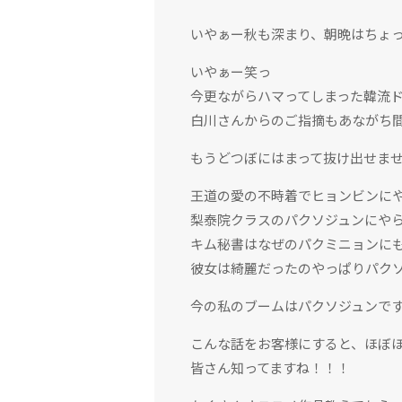
いやぁー秋も深まり、朝晩はちょ
いやぁー笑っ
今更ながらハマってしまった韓流
白川さんからのご指摘もあながち
もうどつぼにはまって抜け出せま
王道の愛の不時着でヒョンビンに
梨泰院クラスのパクソジュンにや
キム秘書はなぜのパクミニョンに
彼女は綺麗だったのやっぱりパク
今の私のブームはパクソジュンで
こんな話をお客様にすると、ほぼほ
皆さん知ってますね！！！